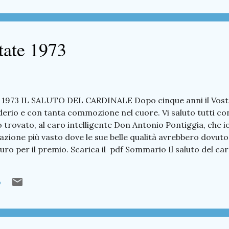
tate 1973
 1973 IL SALUTO DEL CARDINALE Dopo cinque anni il Vost
rio e con tanta commozione nel cuore. Vi saluto tutti co
o trovato, al caro intelligente Don Antonio Pontiggia, che i
azione più vasto dove le sue belle qualità avrebbero dovuto
uro per il premio. Scarica il pdf Sommario Il saluto del c
ia Da Londra con amore A Trent'anni da NIKOLAJEWKA - i 
Corno redazione delle medie Ricordando - La chiesa parrocc
o
rtivo Prede - il traguardo è vicino Dal Comune Tempo libe