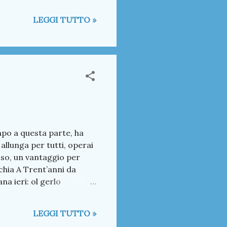
 Parrocchia A Trent anni
LEGGI TUTTO »
el Corno? Lettere in
cordando: Ol Pover
mpo a questa parte, ha
 allunga per tutti, operai
sso, un vantaggio per
chia A Trent’anni da
a ieri: ol gerlo
 Lettere in redazione
LEGGI TUTTO »