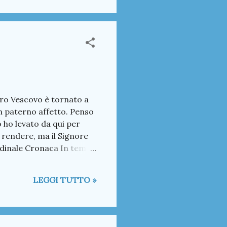
ro Vescovo è tornato a
n paterno affetto. Penso
o ho levato da qui per
 rendere, ma il Signore
ardinale Cronaca In temp
premanesi sul Don 2°
hiale Colt e frecc -
LEGGI TUTTO »
ro