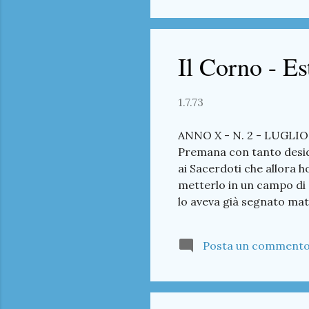
Il Corno - Es
1.7.73
ANNO X - N. 2 - LUGLIO
Premana con tanto deside
ai Sacerdoti che allora h
metterlo in un campo di 
lo aveva già segnato mat
de l'une Dalla Parrocch
Lettere in redazione Il 
Posta un comment
Acque e neef Centro Spo