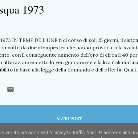
asqua 1973
973 IN TEMP DE L'UNE Nel corso di soli 15 giorni, il sist
sconvolto da due «tempeste» che hanno provocato la svaluta
ento, con il conseguente aumento dell’oro di circa il 40 pe
alterazioni eccetto lo yen giapponese e la lira italiana lasci
bilito in base alla legge della domanda e dell’offerta. Quali
economia italiana, e più particolarmente su quella premane
Sommario Signore ho qualcosa da dirti Cronaca In temp de 
o
KA - I premanesi sul Don Il Corno redazione delle medie 
esca sportiva Un sabato diverso Marcialonga '73 Lettere in
ALTRI POST
liver its services and to analyze traffic. Your IP address and us