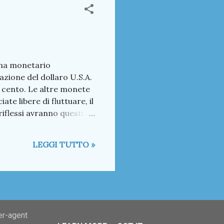
ema monetario
zione del dollaro U.S.A.
r cento. Le altre monete
ate libere di fluttuare, il
 riflessi avranno questi
se? Continua a leggere a
l'une Dalla Parrocchia A
LEGGI TUTTO »
Ricordando - la chiesa
 redazione Statistiche
er-agent