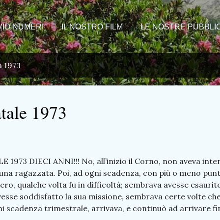
VIO NUMERI
IL NOSTRO FILM
LE NOSTRE PUBBLIC
a 1973
atale 1973
 1973 DIECI ANNI!!! No, all’inizio il Corno, non aveva inte
 una ragazzata. Poi, ad ogni scadenza, con più o meno puntu
ro, qualche volta fu in difficoltà; sembrava avesse esaurito
sse soddisfatto la sua missione, sembrava certe volte che 
i scadenza trimestrale, arrivava, e continuò ad arrivare fi
 Circa seicento pagine stampate, che in diverse maniere,