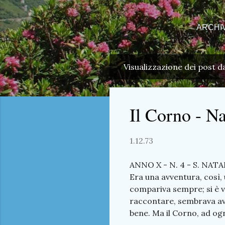
ARCHI
Visualizzazione dei post d
P
o
s
Il Corno - N
t
1.12.73
ANNO X - N. 4 - S. NATALE
Era una avventura, così,
compariva sempre; si è ve
raccontare, sembrava ave
bene. Ma il Corno, ad ogn
numero: il quarantesimo.