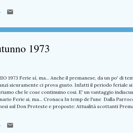
 il pdf Sommario Dieci anni Cronaca In temp de l'une Dalla
o
nesi sul Don Sondaggio tra nostri lettori - Che ne dici d
: Considerazioni - Statistiche - Curiosità Il Corno è... Ri
rno redazi...
utunno 1973
IO 1973 Ferie sì, ma... Anche il premanese, da un po' di te
anzi sicuramente ci prova gusto. Infatti il periodo feriale si
eriamo che le cose continuino cosi. E' un vantaggio indiscu
mario Ferie si, ma... Cronaca In temp de l'une Dalla Parroc
 sul Don Proteste e proposte: Attualità scottanti Preman
 da non perdere Lettere in redazione: Quota 1583 Grest '73
Thuile - CAI in Val Veny Dal Comune Tempo libero
o