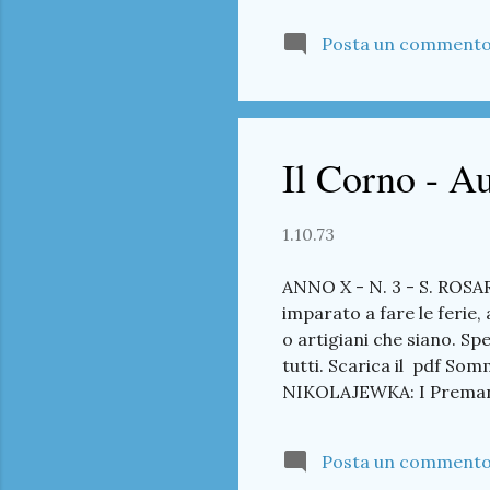
della sua gente. Scarica
Posta un comment
da NIKOLAJEWKA - I Prema
redazione Speciale Corno
Spert, Ol Casciador Il Co
Il Corno - A
1.10.73
ANNO X - N. 3 - S. ROSAR
imparato a fare le ferie, 
o artigiani che siano. Sp
tutti. Scarica il pdf Som
NIKOLAJEWKA: I Premanesi
Artigiani: una occasione
Campeggi: Ragazzi a La 
Posta un comment