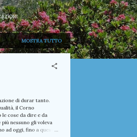
AZIONI
MOSTRA TUTTO
nzione di durar tanto.
alità, il Corno
 le cose da dire e da
più nessuno gli voleva
no ad oggi, fino a questo
 parlano di Premana e