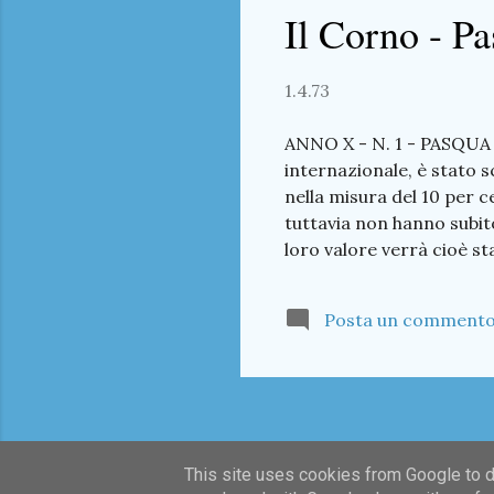
Il Corno - P
1.4.73
ANNO X - N. 1 - PASQUA 1
internazionale, è stato 
nella misura del 10 per c
tuttavia non hanno subito 
loro valore verrà cioè sta
«cicloni» monetari sull'
pagina 3 Scarica il pdf 
Posta un comment
Trent'anni da NIKOLAJEW
Tra cornette e clarini P
Pensieri ... cattiv...
This site uses cookies from Google to de