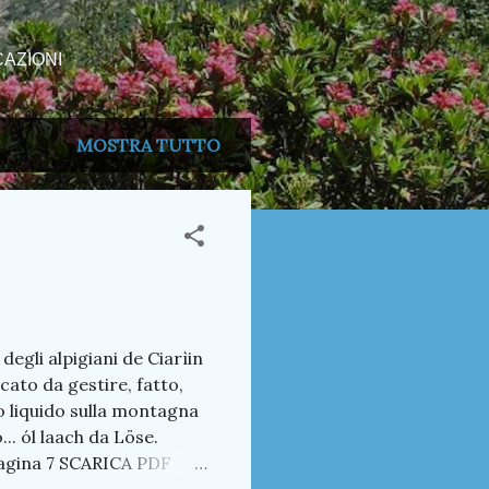
AZIONI
MOSTRA TUTTO
degli alpigiani de Ciarìin
ato da gestire, fatto,
o liquido sulla montagna
.. ól laach da Löse.
 pagina 7 SCARICA PDF
nale 4 DAL COMUNE Don