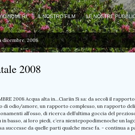
VIO NUMERI
IL NOSTRO FILM
LE NOSTRE PUBBLIC
da dicembre, 2008
atale 2008
E 2008 Acqua alta in...Ciarìin Si sa: da secoli il rapporto 
o di odio/amore, un rapporto complesso, un rapporto delic
namenti all’osso, di ricerca dell’ultima goccia del prezios
ù in basso, ai loro piedi, c’era nientepopodimenoche un lago.
sa successe da quelle parti qualche mese fa. - continua a
HIA ...il volto di mamma... 28 La visita pastorale deca