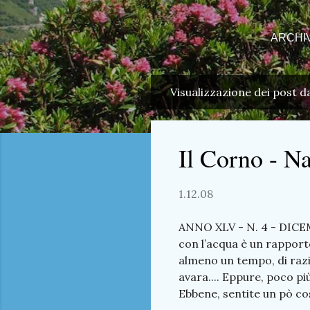
ARCHI
Visualizzazione dei post 
P
o
s
Il Corno - N
t
1.12.08
ANNO XLV - N. 4 - DICEMBR
con l’acqua è un rapport
almeno un tempo, di razio
avara.... Eppure, poco pi
Ebbene, sentite un pò co
Sommario DALLA PARROCC