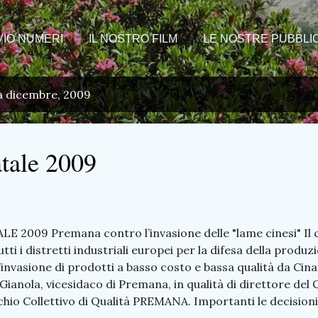
VIO NUMERI
IL NOSTRO FILM
LE NOSTRE PUBBLIC
da dicembre, 2009
atale 2009
E 2009 Premana contro l’invasione delle "lame cinesi" Il 
tutti i distretti industriali europei per la difesa della produ
o l’invasione di prodotti a basso costo e bassa qualità da Cin
Gianola, vicesidaco di Premana, in qualità di direttore de
io Collettivo di Qualità PREMANA. Importanti le decisioni p
 fondare una federazione europea dei produttori di forbici e 