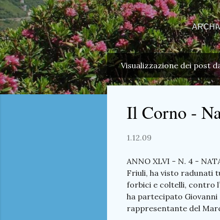
ARCHI
Visualizzazione dei post 
P
o
s
Il Corno - N
t
1.12.09
ANNO XLVI - N. 4 - NATAL
Friuli, ha visto radunati 
forbici e coltelli, contr
ha partecipato Giovanni 
rappresentante del March
l’altro, si è proposto di