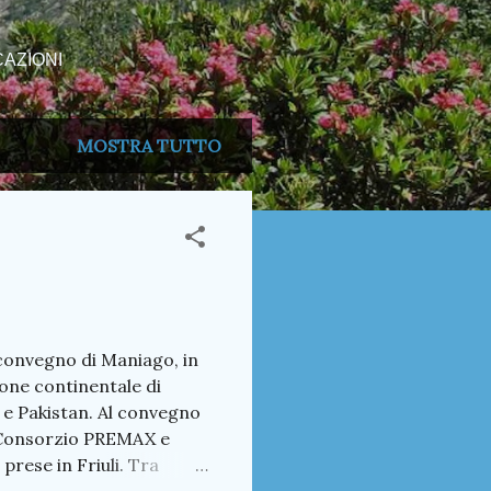
AZIONI
MOSTRA TUTTO
convegno di Maniago, in
zione continentale di
a e Pakistan. Al convegno
l Consorzio PREMAX e
rese in Friuli. Tra
coltelli. Ma è stato