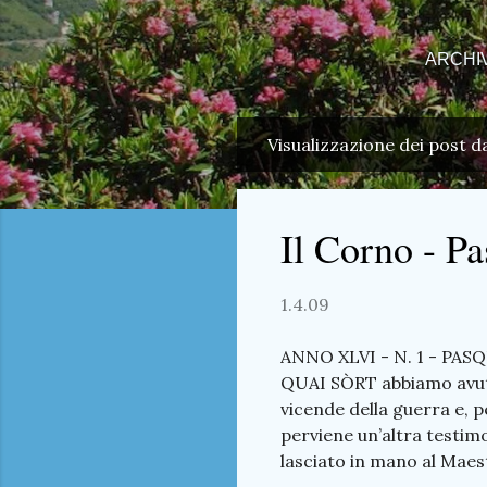
ARCHI
Visualizzazione dei post d
P
o
s
Il Corno - P
t
1.4.09
ANNO XLVI - N. 1 - PASQ
QUAI SÒRT abbiamo avuto l
vicende della guerra e, pe
perviene un’altra testimo
lasciato in mano al Maestr
Sono pagine che non aggi