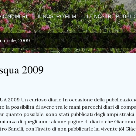
VIO NUMERI
IL NOSTRO FILM
LE NOSTRE PUBBLIC
a aprile, 2009
asqua 2009
UA 2009 Un curioso diario In occasione della pubblicazion
a possibilità di avere tra le mani parecchi diari di compa
r quanto possibile, sono stati pubblicati degli ampi stralci 
nianza di quegli anni: alcune pagine di diario che Giacomo L
o Sanelli, con l’invito di non pubblicarle lui vivente (ól Gi
ungono nulla di particolare a quanto già pubblicato, ma r