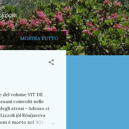
AZIONI
MOSTRA TUTTO
e del volume VIT DE
esani coinvolti nelle
degli stessi - Adesso ci
izzoli (ól Rósi)aveva
àcom è morto nel ’92) -
icordano con vivacità ed