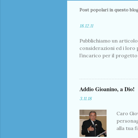
Post popolari in questo blo
18.12.11
Pubblichiamo un articolo 
considerazioni ed i loro 
l’incarico per il progett
l’abitato di Premana con 
del quale ci sembra inter
servizio alle aree boschi
agricoli, onde promuover
Addio Gioanino, a Dio!
infatti si debbano incent
3.11.18
della legna e proprio in 
(già programmata da dec
Caro Gio
personagg
alla tua 
difficil