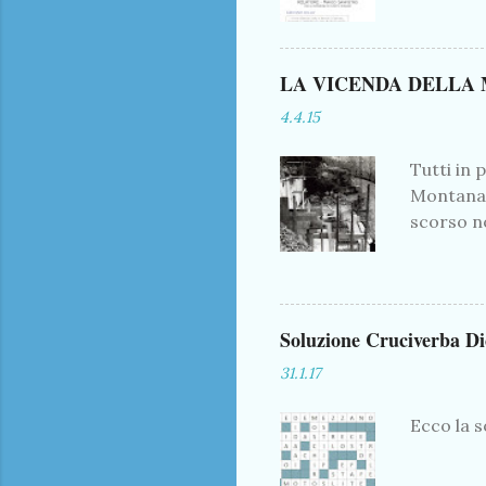
LA VICENDA DELLA
4.4.15
Tutti in 
Montana,
scorso no
merito de
che è sta
situazion
durante l
Soluzione Cruciverba D
vecchio q
31.1.17
bronzo, i
manico. L
Ecco la s
coltelli e