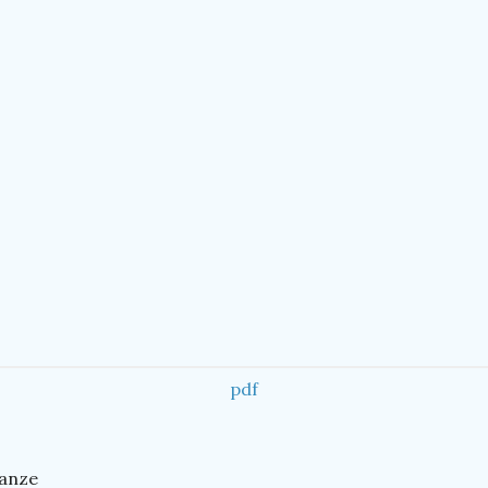
pdf
canze