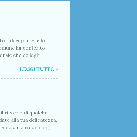
ori di esporre le loro
l Comune ha conferito
orale che colleghi
e dibattito in redazione
LEGGI TUTTO »
à di una strada di
ccessibilità con mezzi
eni abbandonati. Crediamo
ome pure il trasporto
una strada di servizio
l ricordo di qualche
ato alla tua delicatezza,
remo a ricordarti, oggi è
o operato per ogni dove