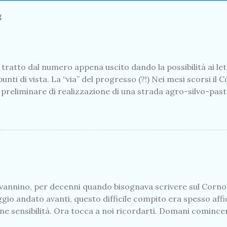
g
tratto dal numero appena uscito dando la possibilità ai lett
punti di vista. La “via” del progresso (?!) Nei mesi scorsi i
o preliminare di realizzazione di una strada agro-silvo-past
l’alpeggio di Premaniga - Il fatto ha dato luogo ad un vivac
essante dare conto. * * * Si può essere d’accordo sull’utilit
ve e prative comunali e private per consentire ai privati l’a
e la conduzione dei fondi e il recupero eventuale di terr
ivare le attività agricole e pastorali, anche se marginali, c
funzione della salvaguardia del territorio. Vada dunque per 
enni)...
vannino, per decenni quando bisognava scrivere sul Corno i
io andato avanti, questo difficile compito era spesso affid
fine sensibilità. Ora tocca a noi ricordarti. Domani comince
e. Da domani saremo pazienti, come te, riconosceremo il tu