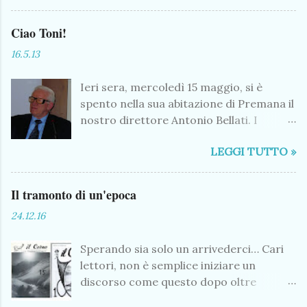
Medioevo si usavano coltelli e forbici di
mille tipi. Il fabbro era lo scultore del
Ciao Toni!
ferro, era colui che dall...
16.5.13
Ieri sera, mercoledì 15 maggio, si è
spento nella sua abitazione di Premana il
nostro direttore Antonio Bellati. I
funerali si terranno domani, venerdì 17
LEGGI TUTTO »
maggio alle ore 15.00. Pubblichiamo qui
sotto un suo breve curriculum. Nato a
Premana nel 1941, sposato, quattro figli,
Il tramonto di un'epoca
dei quali due sacerdoti, uno missionario
24.12.16
in Zambia ed uno in Cina. Diplomato
ragioniere a Sondrio, ospite per otto
Sperando sia solo un arrivederci… Cari
anni del Collegio dei Salesiani, ha
lettori, non è semplice iniziare un
esercitato in paese l’attività di
discorso come questo dopo oltre
consulente del lavoro e di assicuratore.
cinquant’anni di giornale e forse,
Impegnato sin da giovane in ambito