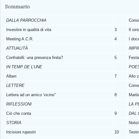
Sommario
DALLA PARROCCHIA
Consi
Investire in qualità di vita
3
Il si
Meeting A.C.R.
4
I doc
ATTUALITÀ
IMPR
Confratelli: una presenza finita?
5
Festa
IN TEMP DE L’UNE
POE
Alberi
7
Allo 
LETTERE
Come 
Lettera ad un amico 'vicino"
8
Marlà
RIFLESSIONI
LA P
Ciò che conta
9
DAL
STORIA
Notiz
Incisioni rupestri
10
Testi