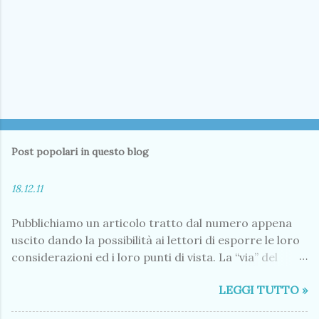
Post popolari in questo blog
18.12.11
Pubblichiamo un articolo tratto dal numero appena
uscito dando la possibilità ai lettori di esporre le loro
considerazioni ed i loro punti di vista. La “via” del
progresso (?!) Nei mesi scorsi il Comune ha conferito
LEGGI TUTTO »
l’incarico per il progetto preliminare di realizzazione
di una strada agro-silvo-pastorale che colleghi