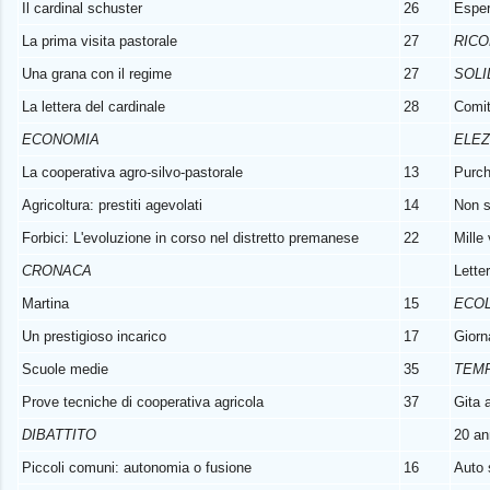
Il cardinal schuster
26
Esper
La prima visita pastorale
27
RIC
Una grana con il regime
27
SOLI
La lettera del cardinale
28
Comit
ECONOMIA
ELEZ
La cooperativa agro-silvo-pastorale
13
Purch
Agricoltura: prestiti agevolati
14
Non s
Forbici: L'evoluzione in corso nel distretto premanese
22
Mille 
CRONACA
Lette
Martina
15
ECO
Un prestigioso incarico
17
Giorn
Scuole medie
35
TEMP
Prove tecniche di cooperativa agricola
37
Gita 
DIBATTITO
20 an
Piccoli comuni: autonomia o fusione
16
Auto 