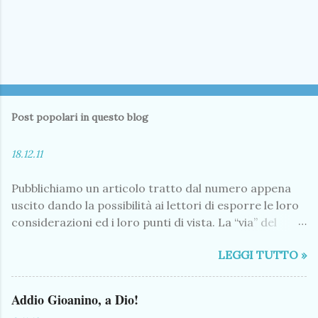
Post popolari in questo blog
18.12.11
Pubblichiamo un articolo tratto dal numero appena
uscito dando la possibilità ai lettori di esporre le loro
considerazioni ed i loro punti di vista. La “via” del
progresso (?!) Nei mesi scorsi il Comune ha conferito
LEGGI TUTTO »
l’incarico per il progetto preliminare di realizzazione
di una strada agro-silvo-pastorale che colleghi
l’abitato di Premana con l’alpeggio di Premaniga - Il
Addio Gioanino, a Dio!
fatto ha dato luogo ad un vivace dibattito in redazione