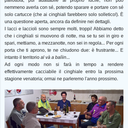
pallottola, pur adattabile al proprio fucile, non può
nemmeno averla con sé, potendo sparare e portare con sé
solo cartucce (che ai cinghiali farebbero solo solletico!). È
una questione aperta, ancora da definire nei dettagli.
I lacci e laccioli sono sempre molti, troppi! Abbiamo detto
che i cinghiali si muovono di notte, ma se tu sei in giro e
spari, mettiamo, a mezzanotte, non sei in regola... Per ogni
porta che ti aprono, te ne chiudono due: è frustrante... E
intanto il territorio
al và a balìin
...
Ad ogni modo non si farà in tempo a rendere
effettivamente cacciabile il cinghiale entro la prossima
stagione venatoria; ormai ne parleremo l'anno prossimo.