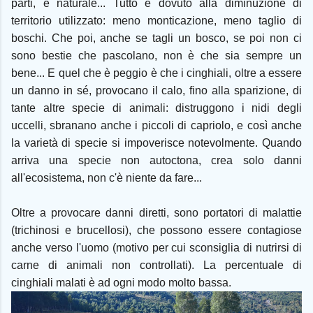
parti, è naturale... Tutto è dovuto alla diminuzione di
territorio utilizzato: meno monticazione, meno taglio di
boschi. Che poi, anche se tagli un bosco, se poi non ci
sono bestie che pascolano, non è che sia sempre un
bene... E quel che è peggio è che i cinghiali, oltre a essere
un danno in sé, provocano il calo, fino alla sparizione, di
tante altre specie di animali: distruggono i nidi degli
uccelli, sbranano anche i piccoli di capriolo, e così anche
la varietà di specie si impoverisce notevolmente. Quando
arriva una specie non autoctona, crea solo danni
all'ecosistema, non c'è niente da fare...
Oltre a provocare danni diretti, sono portatori di malattie
(trichinosi e brucellosi), che possono essere contagiose
anche verso l'uomo (motivo per cui sconsiglia di nutrirsi di
carne di animali non controllati). La percentuale di
cinghiali malati è ad ogni modo molto bassa.