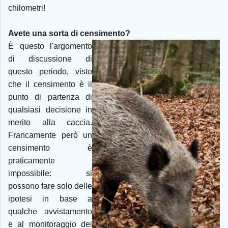
chilometri!
Avete una sorta di censimento?
È questo l'argomento
di discussione di
questo periodo, visto
che il censimento è il
punto di partenza di
qualsiasi decisione in
merito alla caccia.
Francamente però un
censimento è
praticamente
impossibile: si
possono fare solo delle
ipotesi in base a
qualche avvistamento
e al monitoraggio dei