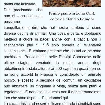
danni che lasciano.
Pur precisando che
Primo piano in zona
Cant
,
non ci sono dati certi,
colto da Claudio Pomoni
possiamo
tranquillamente dire che nel nostro territorio ci siano
diverse decine di animali. Una cosa è certa, e dobbiamo
metterci il cuore in pace: anche con la caccia non li
scacceremo più! Si può solo sperare di rallentarne
l'espansione... E teniamo presente che da noi ce ne sono
pochissimi! Pensate che nelle Prealpi Comasche nelle
ultime stagioni venatorie la media annua degli
abbattimenti è stata attorno ai 500 capi, ma quasi non se
ne sono accorti! In Francia è considerato un animale
nocivo, e spesso, a seconda dei comuni, un cacciatore
può abbattere un cinghiale a vista, senza tanti piani e
regolamenti. E nonostante questo non li debelleranno mai,
loro che sono esperti... Figuriamoci qui...
La caccia inizia ad essere efficace quando i cinghiali sono